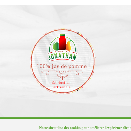
© COPYRIGHT 2016 JUSDEJONATHAN.BE
Notre site utilise des cookies pour améliorer l'expérience client