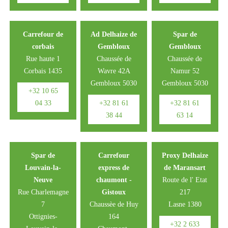
Carrefour de
Ad Delhaize de
Spar de
corbais
Gembloux
Gembloux
Rue haute 1
Chaussée de
Chaussée de
Corbais 1435
Wavre 42A
Namur 52
Gembloux 5030
Gembloux 5030
+32 10 65
04 33
+32 81 61
+32 81 61
38 44
63 14
Spar de
Carrefour
Proxy Delhaize
Louvain-la-
express de
de Maransart
Neuve
chaumont -
Route de l' Etat
Rue Charlemagne
Gistoux
217
7
Chaussèe de Huy
Lasne 1380
Ottignies-
164
+32 2 633