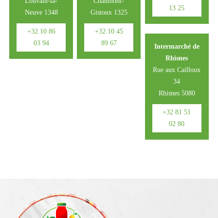
Louvain-la-
Chaumont-
13 25
Neuve 1348
Gistoux 1325
+32 10 86
+32 10 45
03 94
89 67
Intermarché de
Rhisnes
Rue aux Cailloux
34
Rhisnes 5080
+32 81 51
02 80