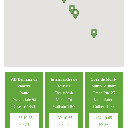
AD Delhaize de
Intermarché de
Spar de Mont-
chastre
corbais
Saint-Guibert
Route
Chaussée de
Grand'Rue 25
Provinciale 98
Namur 70
Mont-Saint-
Chastre 1450
Walhain 1457
Guibert 1435
+32 10 65
+32 10 65
+32 10 65
49 79
98 20
53 36